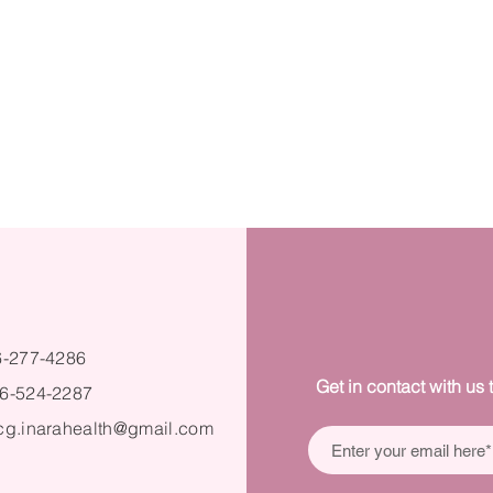
6-277-4286
Get in contact with us 
6-524-2287
cg.inarahealth@gmail.com