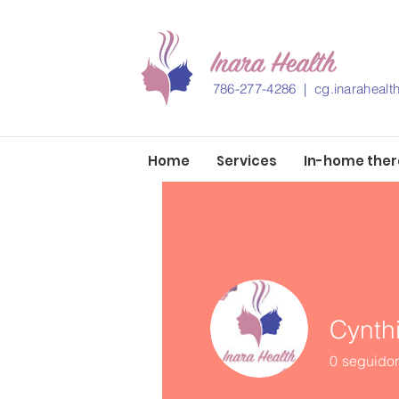
786-277-4286 |
cg.inaraheal
Home
Services
In-home the
Cynth
0
seguido