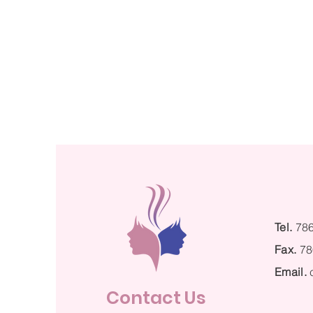
Tel.
78
Fax.
78
Email.
Contact Us