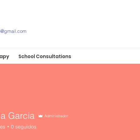
th@gmail.com
rapy
School Consultations
ia Garcia
Administrador
res
0
seguidos