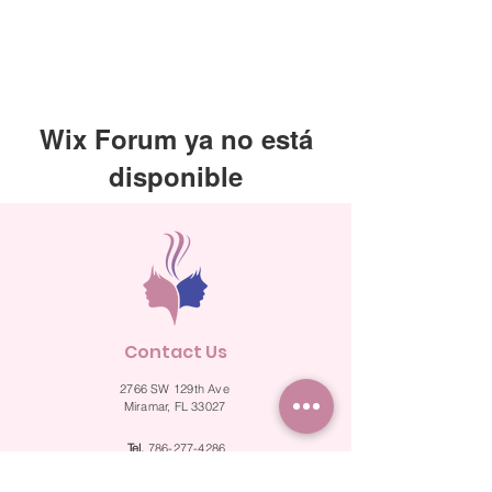
Wix Forum ya no está
disponible
Esta aplicación ha sido descontinuada.
Si necesitas una app de comunidad,
usa Wix Groups.
Contact Us
2766 SW 129th Ave
Miramar, FL 33027
Tel.
786-277-4286
Fax.
786-524-2287