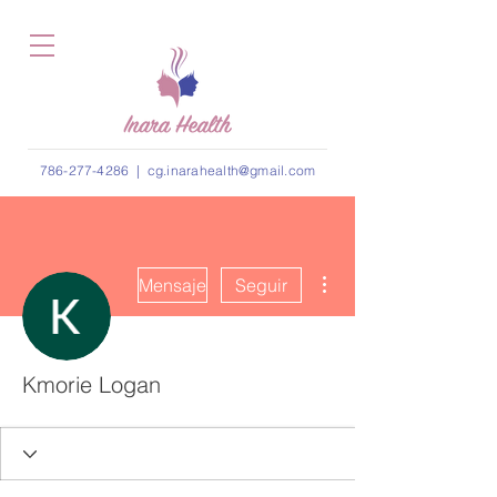
786-277-4286
|
cg.inarahealth@gmail.com
Más acciones
Mensaje
Seguir
Kmorie Logan