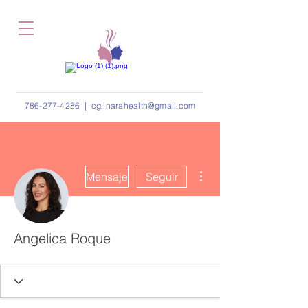
786-277-4286
|
cg.inarahealth@gmail.com
Más acciones
Mensaje
Seguir
Angelica Roque