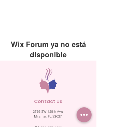
Wix Forum ya no está
disponible
Esta aplicación ha sido descontinuada.
Si necesitas una app de comunidad,
usa Wix Groups.
Contact Us
2766 SW 129th Ave
Miramar, FL 33027
Tel.
786-277-4286
Fax.
786-524-2287